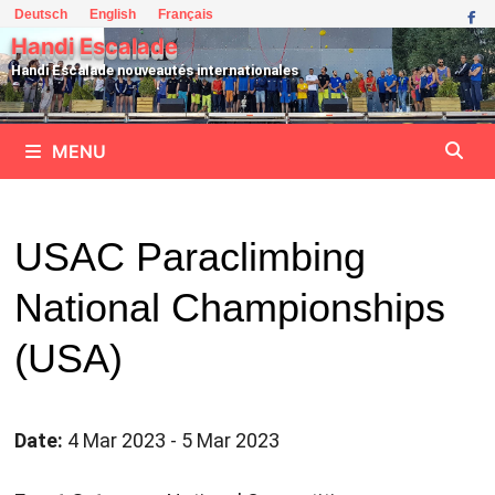
Passer
Deutsch
English
Français
au
Handi Escalade
contenu
Handi Escalade nouveautés internationales
MENU
USAC Paraclimbing
National Championships
(USA)
Date:
4 Mar 2023 - 5 Mar 2023