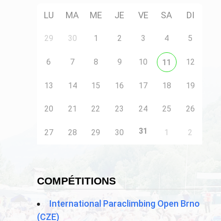
LU
MA
ME
JE
VE
SA
DI
29
30
1
2
3
4
5
6
7
8
9
10
12
11
13
14
15
16
17
18
19
20
21
22
23
24
25
26
31
27
28
29
30
1
2
COMPÉTITIONS
International Paraclimbing Open Brno
(CZE)