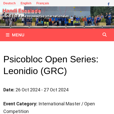
Passer
Deutsch
English
Français
au
Handi Escalade
contenu
Handi Escalade nouveautés internationales
MENU
Psicobloc Open Series:
Leonidio (GRC)
Date:
26 Oct 2024 - 27 Oct 2024
Event Category:
International Master / Open
Competition