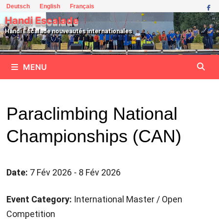
Passer
Deutsch
English
Français
au
Handi Escalade
contenu
Handi Escalade nouveautés internationales
MENU
Paraclimbing National
Championships (CAN)
Date:
7 Fév 2026 - 8 Fév 2026
Event Category:
International Master / Open
Competition