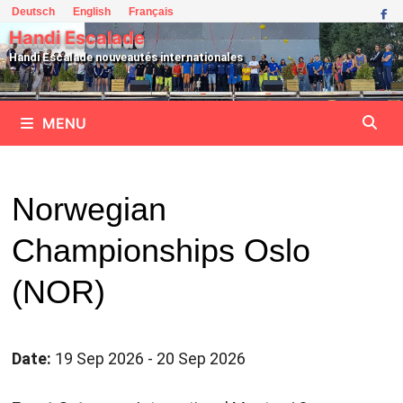
Passer
Deutsch
English
Français
au
Handi Escalade
contenu
Handi Escalade nouveautés internationales
MENU
Norwegian
Championships Oslo
(NOR)
Date:
19 Sep 2026 - 20 Sep 2026