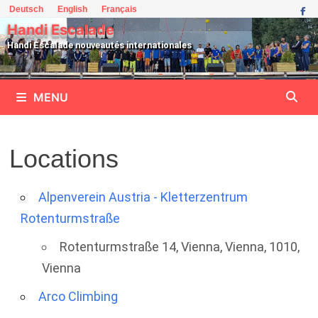
Passer
Deutsch
English
Français
au
Handi Escalade
contenu
Handi Escalade nouveautés internationales
MENU
Locations
Alpenverein Austria - Kletterzentrum
Rotenturmstraße
Rotenturmstraße 14, Vienna, Vienna, 1010,
Vienna
Arco Climbing