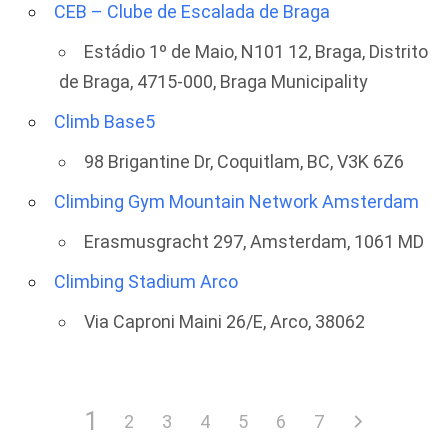
CEB – Clube de Escalada de Braga
Estádio 1º de Maio, N101 12, Braga, Distrito
de Braga, 4715-000, Braga Municipality
Climb Base5
98 Brigantine Dr, Coquitlam, BC, V3K 6Z6
Climbing Gym Mountain Network Amsterdam
Erasmusgracht 297, Amsterdam, 1061 MD
Climbing Stadium Arco
Via Caproni Maini 26/E, Arco, 38062
1
2
3
4
5
6
7