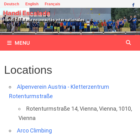
Passer
Deutsch
English
Français
au
Handi Escalade
contenu
Handi Escalade nouveautés internationales
MENU
Locations
Alpenverein Austria - Kletterzentrum
Rotenturmstraße
Rotenturmstraße 14, Vienna, Vienna, 1010,
Vienna
Arco Climbing