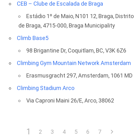
CEB – Clube de Escalada de Braga
Estádio 1º de Maio, N101 12, Braga, Distrito
de Braga, 4715-000, Braga Municipality
Climb Base5
98 Brigantine Dr, Coquitlam, BC, V3K 6Z6
Climbing Gym Mountain Network Amsterdam
Erasmusgracht 297, Amsterdam, 1061 MD
Climbing Stadium Arco
Via Caproni Maini 26/E, Arco, 38062
1
2
3
4
5
6
7