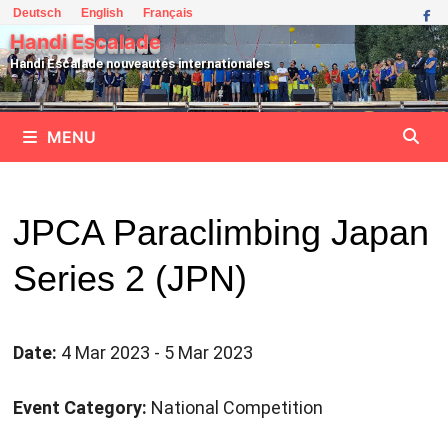
Passer
Deutsch
English
Français
au
Handi Escalade
contenu
Handi Escalade nouveautés internationales
MENU
JPCA Paraclimbing Japan
Series 2 (JPN)
Date:
4 Mar 2023 - 5 Mar 2023
Event Category:
National Competition