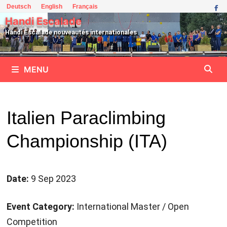
Passer
Deutsch
English
Français
au
Handi Escalade
contenu
Handi Escalade nouveautés internationales
MENU
Italien Paraclimbing
Championship (ITA)
Date:
9 Sep 2023
Event Category:
International Master / Open
Competition