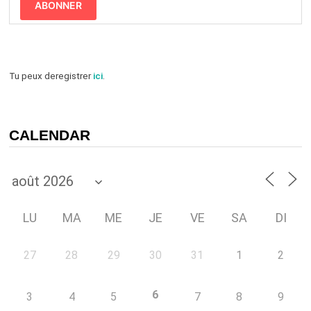
ABONNER
Tu peux deregistrer
ici
.
CALENDAR
LU
MA
ME
JE
VE
SA
DI
27
28
29
30
31
1
2
6
3
4
5
7
8
9