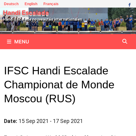
Passer
Deutsch
English
Français
au
Handi Escalade
contenu
Handi Escalade nouveautés internationales
MENU
IFSC Handi Escalade
Championat de Monde
Moscou (RUS)
Date:
15 Sep 2021 - 17 Sep 2021