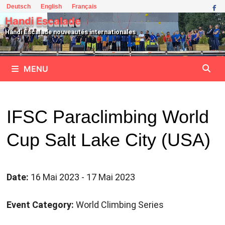
Passer
Deutsch
English
Français
au
Handi Escalade
contenu
Handi Escalade nouveautés internationales
MENU
IFSC Paraclimbing World
Cup Salt Lake City (USA)
Date:
16 Mai 2023 - 17 Mai 2023
Event Category:
World Climbing Series