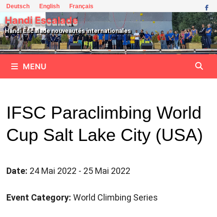
Passer
Deutsch
English
Français
au
Handi Escalade
contenu
Handi Escalade nouveautés internationales
MENU
IFSC Paraclimbing World
Cup Salt Lake City (USA)
Date:
24 Mai 2022 - 25 Mai 2022
Event Category:
World Climbing Series