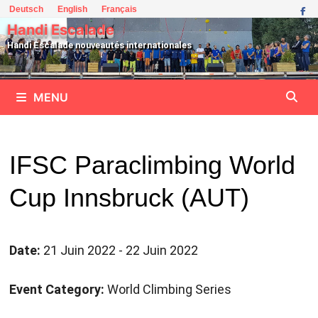
Passer
Deutsch
English
Français
au
Handi Escalade
contenu
Handi Escalade nouveautés internationales
MENU
IFSC Paraclimbing World
Cup Innsbruck (AUT)
Date:
21 Juin 2022 - 22 Juin 2022
Event Category:
World Climbing Series