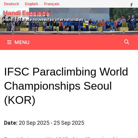
Passer
Deutsch
English
Français
au
Handi Escalade
contenu
Handi Escalade nouveautés internationales
MENU
IFSC Paraclimbing World
Championships Seoul
(KOR)
Date:
20 Sep 2025 - 25 Sep 2025