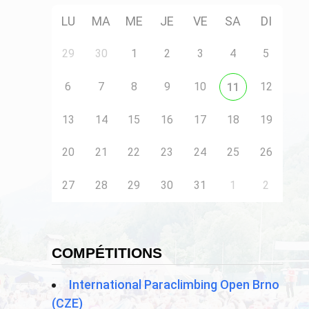
LU
MA
ME
JE
VE
SA
DI
29
30
1
2
3
4
5
6
7
8
9
10
12
11
13
14
15
16
17
18
19
20
21
22
23
24
25
26
27
28
29
30
31
1
2
COMPÉTITIONS
International Paraclimbing Open Brno
(CZE)