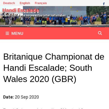
Passer
Deutsch
English
Français
au
Handi Escalade
contenu
Handi Escalade nouveautés internationales
MENU
Britanique Championat de
Handi Escalade; South
Wales 2020 (GBR)
Date:
20 Sep 2020