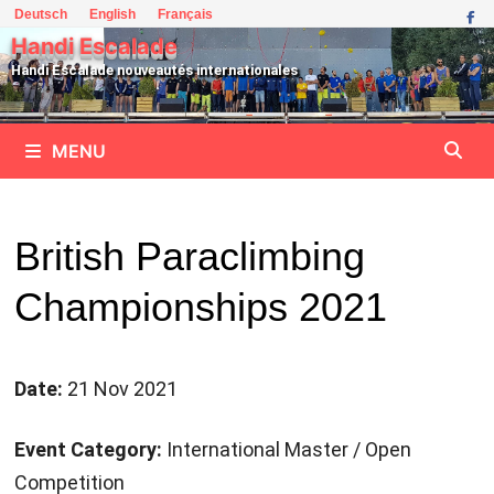
Passer
Deutsch
English
Français
au
Handi Escalade
contenu
Handi Escalade nouveautés internationales
MENU
British Paraclimbing
Championships 2021
Date:
21 Nov 2021
Event Category:
International Master / Open
Competition