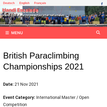
Passer
Deutsch
English
Français
au
Handi Escalade
contenu
Handi Escalade nouveautés internationales
MENU
British Paraclimbing
Championships 2021
Date:
21 Nov 2021
Event Category:
International Master / Open
Competition