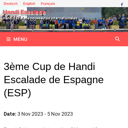
Passer
Deutsch
English
Français
au
Handi Escalade
contenu
Handi Escalade nouveautés internationales
MENU
3ème Cup de Handi
Escalade de Espagne
(ESP)
Date:
3 Nov 2023 - 5 Nov 2023