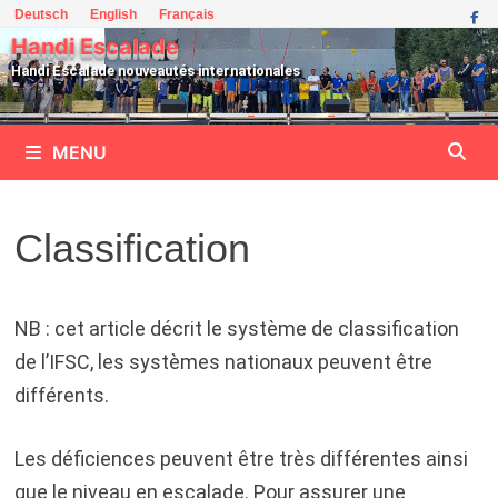
Passer
Deutsch
English
Français
au
Handi Escalade
contenu
Handi Escalade nouveautés internationales
MENU
Classification
NB : cet article décrit le système de classification
de l’IFSC, les systèmes nationaux peuvent être
différents.
Les déficiences peuvent être très différentes ainsi
que le niveau en escalade. Pour assurer une