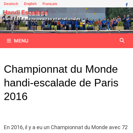
Passer
Deutsch
English
Français
au
Handi Escalade
contenu
Handi Escalade nouveautés internationales
MENU
Championnat du Monde
handi-escalade de Paris
2016
En 2016, il y a eu un Championnat du Monde avec 72