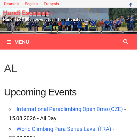
Passer
Deutsch
English
Français
au
Handi Escalade
contenu
Handi Escalade nouveautés internationales
MENU
AL
Upcoming Events
International Paraclimbing Open Brno (CZE)
-
15.08.2026 - All Day
World Climbing Para Series Laval (FRA)
-