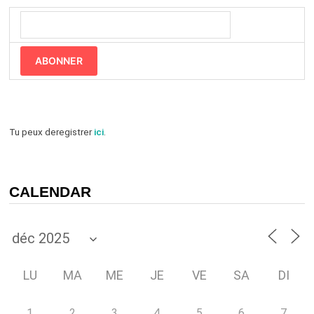
ABONNER
Tu peux deregistrer
ici
.
CALENDAR
LU
MA
ME
JE
VE
SA
DI
1
2
3
4
5
6
7