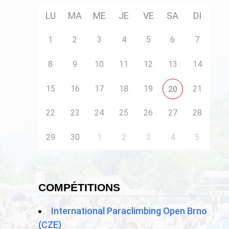
LU
MA
ME
JE
VE
SA
DI
1
2
3
4
5
6
7
8
9
10
11
12
13
14
15
16
17
18
19
21
20
22
23
24
25
26
27
28
29
30
1
2
3
4
5
COMPÉTITIONS
International Paraclimbing Open Brno
(CZE)