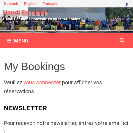
Passer
Deutsch
English
Français
au
Handi Escalade
contenu
Handi Escalade nouveautés internationales
MENU
My Bookings
Veuillez
vous connecter
pour afficher vos
réservations.
NEWSLETTER
Pour recevoir notre newsletter, entrez votre email ici
: