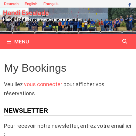
Passer
Deutsch
English
Français
au
Handi Escalade
contenu
Handi Escalade nouveautés internationales
MENU
My Bookings
Veuillez
vous connecter
pour afficher vos
réservations.
NEWSLETTER
Pour recevoir notre newsletter, entrez votre email ici
: