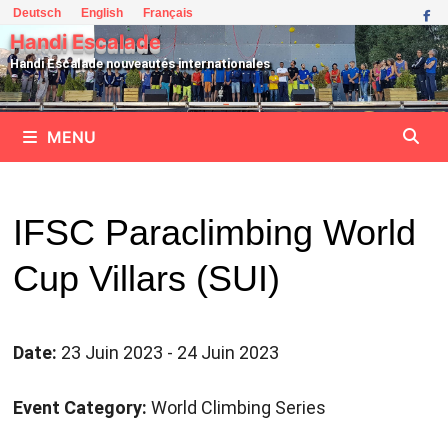
Passer
Deutsch
English
Français
au
Handi Escalade
contenu
Handi Escalade nouveautés internationales
MENU
IFSC Paraclimbing World
Cup Villars (SUI)
Date:
23 Juin 2023 - 24 Juin 2023
Event Category:
World Climbing Series