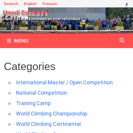
Passer
Deutsch
English
Français
au
Handi Escalade
contenu
Handi Escalade nouveautés internationales
MENU
Categories
International Master / Open Competition
National Competition
Training Camp
World Climbing Championship
World Climbing Continental