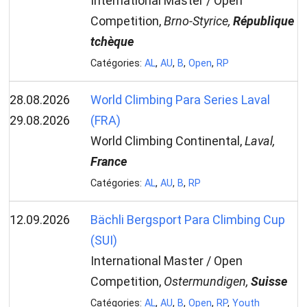
International Master / Open
Competition,
Brno-Styrice,
République
tchèque
Catégories:
AL
,
AU
,
B
,
Open
,
RP
28.08.2026
World Climbing Para Series Laval
29.08.2026
(FRA)
World Climbing Continental,
Laval,
France
Catégories:
AL
,
AU
,
B
,
RP
12.09.2026
Bächli Bergsport Para Climbing Cup
(SUI)
International Master / Open
Competition,
Ostermundigen,
Suisse
Catégories:
AL
,
AU
,
B
,
Open
,
RP
,
Youth