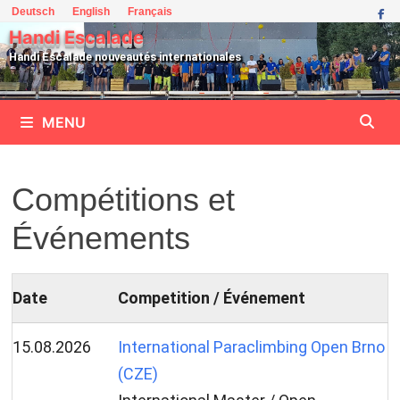
Passer
Deutsch
English
Français
au
Handi Escalade
contenu
Handi Escalade nouveautés internationales
MENU
Compétitions et
Événements
Date
Competition / Événement
15.08.2026
International Paraclimbing Open Brno
(CZE)