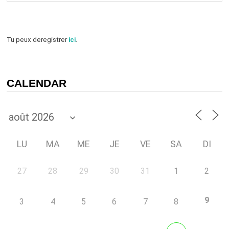
Tu peux deregistrer
ici
.
CALENDAR
LU
MA
ME
JE
VE
SA
DI
27
28
29
30
31
1
2
9
3
4
5
6
7
8