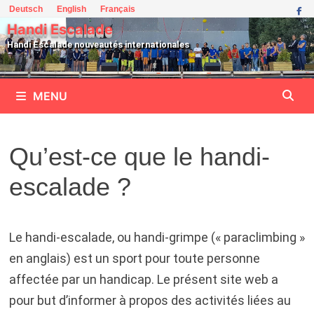
Passer
Deutsch
English
Français
au
Handi Escalade
contenu
Handi Escalade nouveautés internationales
MENU
Qu’est-ce que le handi-
escalade ?
Le handi-escalade, ou handi-grimpe (« paraclimbing »
en anglais) est un sport pour toute personne
affectée par un handicap. Le présent site web a
pour but d’informer à propos des activités liées au