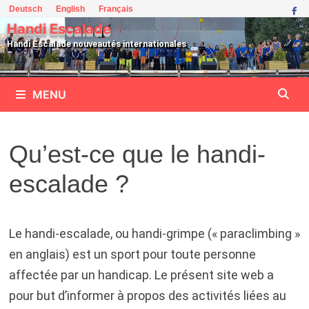
Passer
Deutsch
English
Français
au
Handi Escalade
contenu
Handi Escalade nouveautés internationales
MENU
Qu’est-ce que le handi-
escalade ?
Le handi-escalade, ou handi-grimpe (« paraclimbing »
en anglais) est un sport pour toute personne
affectée par un handicap. Le présent site web a
pour but d’informer à propos des activités liées au