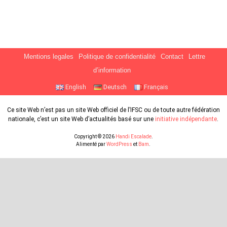
Mentions legales
Politique de confidentialité
Contact
Lettre
d’information
English
Deutsch
Français
Ce site Web n’est pas un site Web officiel de l’IFSC ou de toute autre fédération
nationale, c’est un site Web d’actualités basé sur une
initiative indépendante
.
Copyright © 2026
Handi Escalade
.
Alimenté par
WordPress
et
Bam
.