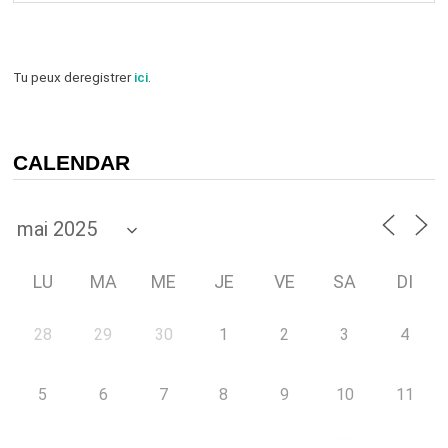
Tu peux deregistrer
ici
.
CALENDAR
LU
MA
ME
JE
VE
SA
DI
28
29
30
1
2
3
4
5
6
7
8
9
10
11