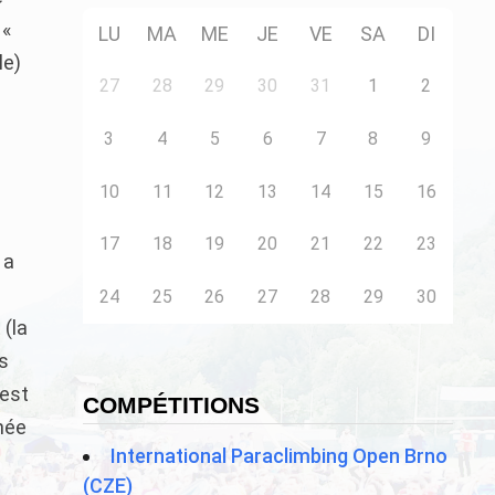
 «
LU
MA
ME
JE
VE
SA
DI
le)
27
28
29
30
31
1
2
3
4
5
6
7
8
9
10
11
12
13
14
15
16
17
18
19
20
21
22
23
 a
24
25
26
27
28
29
30
 (la
es
 est
COMPÉTITIONS
née
International Paraclimbing Open Brno
(CZE)