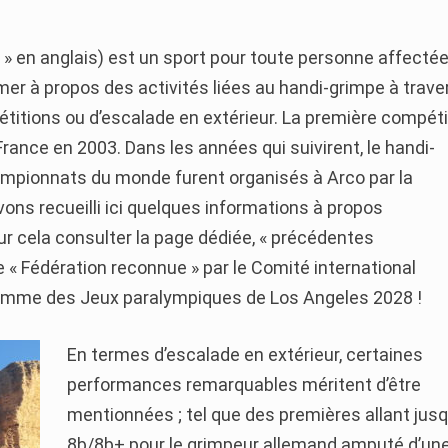
 » en anglais) est un sport pour toute personne affectée
mer à propos des activités liées au handi-grimpe à traver
pétitions ou d’escalade en extérieur. La première compéti
rance en 2003. Dans les années qui suivirent, le handi-
ampionnats du monde furent organisés à Arco par la
vons recueilli ici quelques informations à propos
 cela consulter la page dédiée, « précédentes
de « Fédération reconnue » par le Comité international
ramme des Jeux paralympiques de Los Angeles 2028 !
En termes d’escalade en extérieur, certaines
performances remarquables méritent d’être
mentionnées ; tel que des premières allant jus
8b/8b+ pour le grimpeur allemand amputé d’un