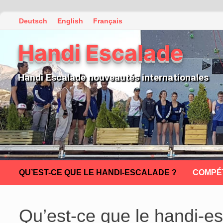
Passer
Deutsch
English
Français
au
Handi Escalade
contenu
Handi Escalade nouveautés internationales
QU’EST-CE QUE LE HANDI-ESCALADE ?
COMPÉ
Qu’est-ce que le handi-e