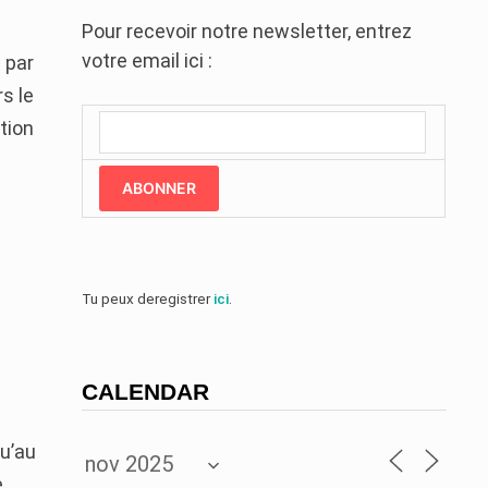
Pour recevoir notre newsletter, entrez
votre email ici :
 par
s le
tion
ABONNER
Tu peux deregistrer
ici
.
CALENDAR
qu’au
e