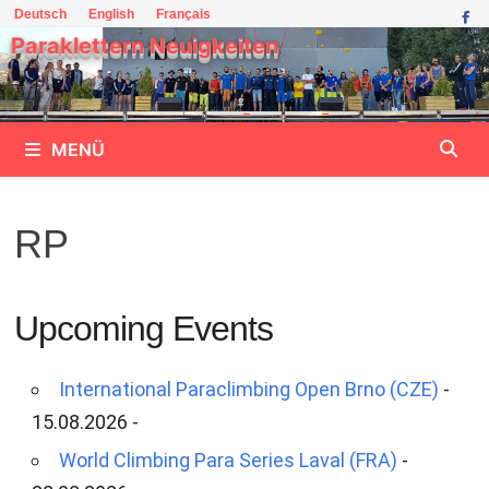
Zum
Deutsch
English
Français
Inhalt
Paraklettern Neuigkeiten
springen
MENÜ
RP
Upcoming Events
International Paraclimbing Open Brno (CZE)
-
15.08.2026 -
World Climbing Para Series Laval (FRA)
-