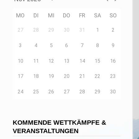
MO
DI
MI
DO
FR
SA
SO
27
28
29
30
31
1
2
3
4
5
6
7
8
9
10
11
12
13
14
15
16
17
18
19
20
21
22
23
24
25
26
27
28
29
30
KOMMENDE WETTKÄMPFE &
VERANSTALTUNGEN