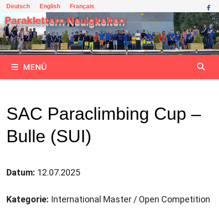
Zum
Deutsch
English
Français
Inhalt
Paraklettern Neuigkeiten
springen
MENÜ
SAC Paraclimbing Cup –
Bulle (SUI)
Datum:
12.07.2025
Kategorie:
International Master / Open Competition