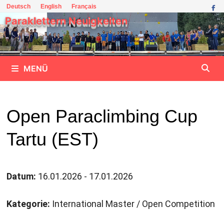
Zum
Deutsch
English
Français
Inhalt
Paraklettern Neuigkeiten
springen
MENÜ
Open Paraclimbing Cup
Tartu (EST)
Datum:
16.01.2026 - 17.01.2026
Kategorie:
International Master / Open Competition