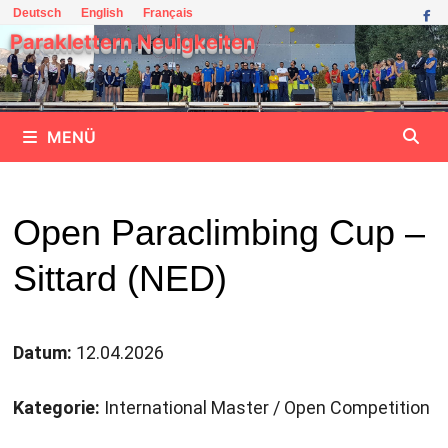
Zum
Deutsch
English
Français
Inhalt
Paraklettern Neuigkeiten
springen
MENÜ
Open Paraclimbing Cup –
Sittard (NED)
Datum:
12.04.2026
Kategorie:
International Master / Open Competition