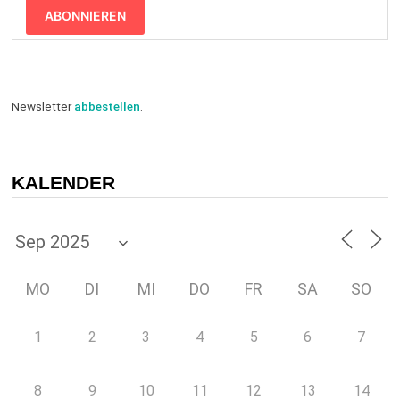
ABONNIEREN
Newsletter
abbestellen
.
KALENDER
MO
DI
MI
DO
FR
SA
SO
1
2
3
4
5
6
7
8
9
10
11
12
13
14