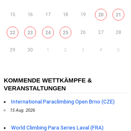
15
16
17
18
19
20
21
26
27
28
22
23
24
25
29
30
1
2
3
4
5
KOMMENDE WETTKÄMPFE &
VERANSTALTUNGEN
International Paraclimbing Open Brno (CZE)
15 Aug. 2026
World Climbing Para Series Laval (FRA)