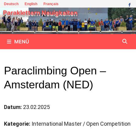
Zum
Deutsch
English
Français
Inhalt
Paraklettern Neuigkeiten
springen
MENÜ
Paraclimbing Open –
Amsterdam (NED)
Datum:
23.02.2025
Kategorie:
International Master / Open Competition