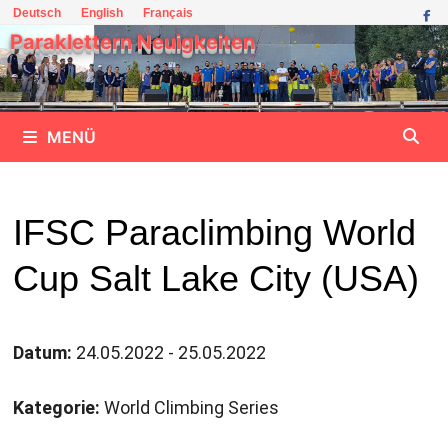
Zum
Deutsch
English
Français
Inhalt
Paraklettern Neuigkeiten
springen
MENÜ
IFSC Paraclimbing World
Cup Salt Lake City (USA)
Datum:
24.05.2022 - 25.05.2022
Kategorie:
World Climbing Series