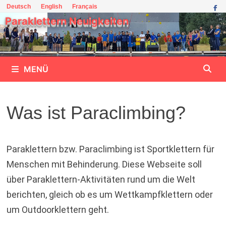
Zum
Deutsch
English
Français
Inhalt
Paraklettern Neuigkeiten
springen
MENÜ
Was ist Paraclimbing?
Paraklettern bzw. Paraclimbing ist Sportklettern für
Menschen mit Behinderung. Diese Webseite soll
über Paraklettern-Aktivitäten rund um die Welt
berichten, gleich ob es um Wettkampfklettern oder
um Outdoorklettern geht.