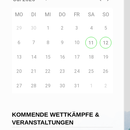
MO
DI
MI
DO
FR
SA
SO
29
30
1
2
3
4
5
6
7
8
9
10
11
12
13
14
15
16
17
18
19
20
21
22
23
24
25
26
27
28
29
30
31
1
2
KOMMENDE WETTKÄMPFE &
VERANSTALTUNGEN