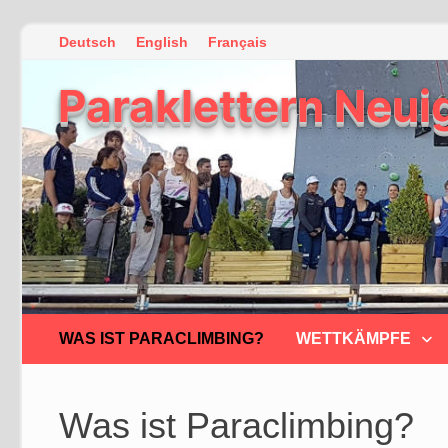
Zum
Deutsch
English
Français
Inhalt
Paraklettern Neui
springen
WAS IST PARACLIMBING?
WETTKÄMPFE
Was ist Paraclimbing?