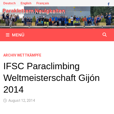
Zum
Deutsch
English
Français
Inhalt
Paraklettern Neuigkeiten
springen
MENÜ
ARCHIV WETTKÄMPFE
IFSC Paraclimbing
Weltmeisterschaft Gijón
2014
August 12, 2014