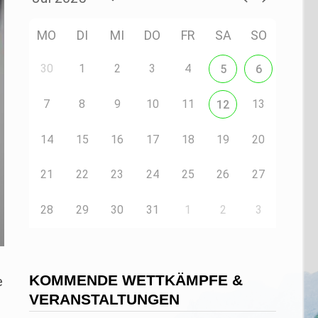
MO
DI
MI
DO
FR
SA
SO
30
1
2
3
4
5
6
7
8
9
10
11
13
12
14
15
16
17
18
19
20
21
22
23
24
25
26
27
28
29
30
31
1
2
3
KOMMENDE WETTKÄMPFE &
e
VERANSTALTUNGEN